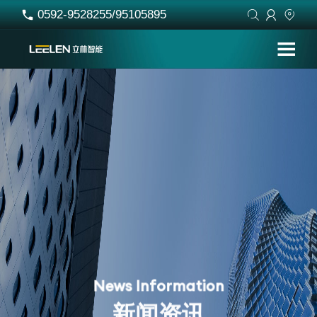
0592-9528255/95105895




w
s
I
n
f
o
r
m
a
t
i
o
n
N
e
新
闻
资
讯