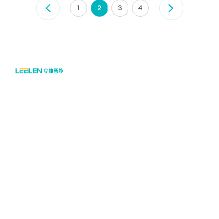
1
2
3
4

