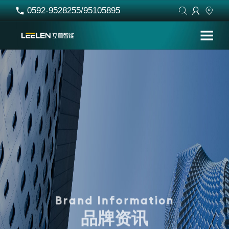
0592-9528255/95105895




B
r
a
n
d
I
n
f
o
r
m
a
t
i
o
n
品
牌
资
讯