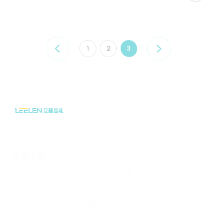
1
2
3

