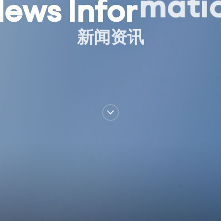
m
a
t
i
N
e
w
s
I
n
f
o
r
新
闻
资
讯
