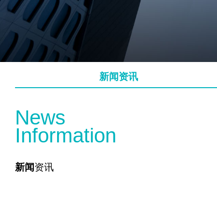
新闻资讯
N
e
w
s
I
n
f
o
r
m
a
t
i
o
n
新闻
资讯