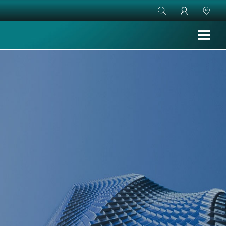


