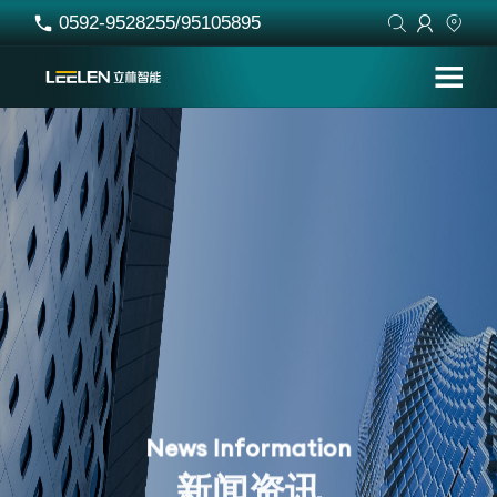
0592-9528255/95105895




N
e
w
s
I
n
f
o
r
m
a
t
i
o
n
新
闻
资
讯