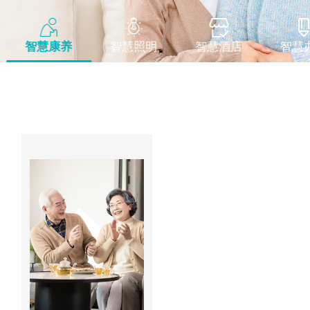



智慧康养
智慧照明
智慧酒店
智慧