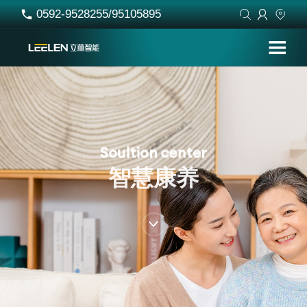
0592-9528255/95105895




S
o
u
l
t
i
o
n
c
e
n
t
e
r
智
慧
康
养
