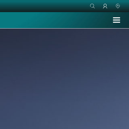


