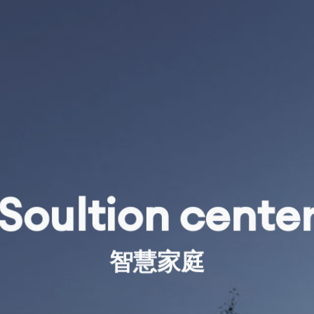
S
o
u
l
t
i
o
n
c
e
n
t
e
智
慧
家
庭