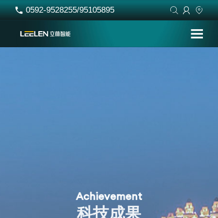
0592-9528255/95105895




A
c
h
i
e
v
e
m
e
n
t
科
技
成
果