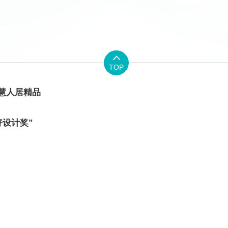

TOP
智慧人居精品
好设计奖”