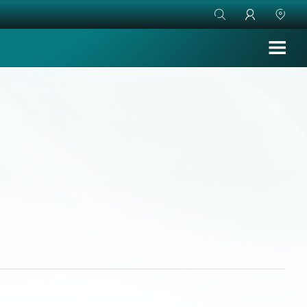


