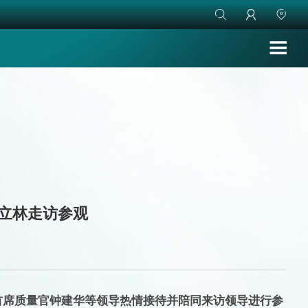



立林走访参观
首席质量官钟建华等领导热情接待并陪同来访领导进行参