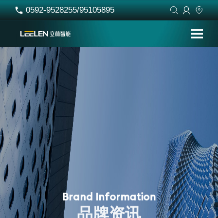
0592-9528255/95105895




B
r
a
n
d
I
n
f
o
r
m
a
t
i
o
n
品
牌
资
讯