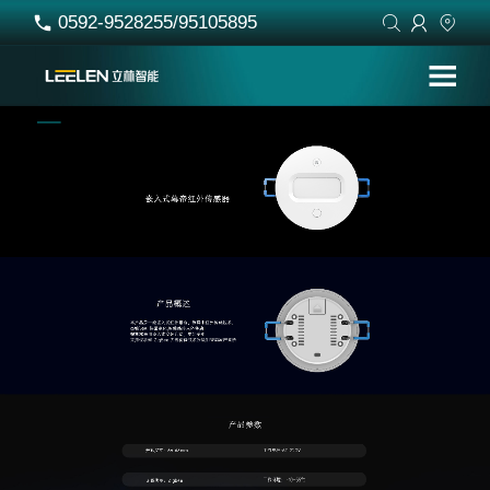
0592-9528255/95105895



