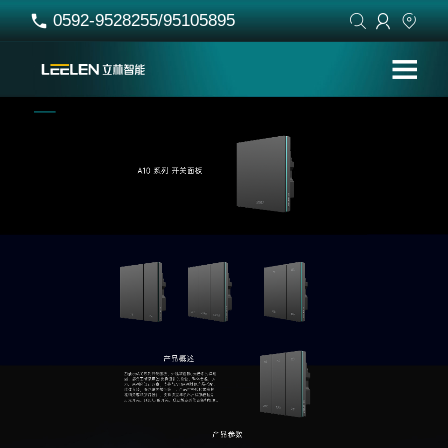
0592-9528255/95105895



