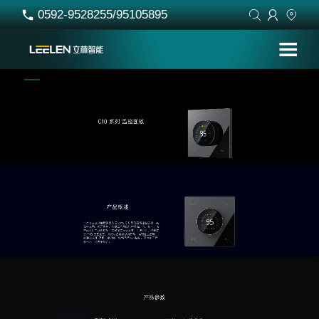
0592-9528255/95105895



