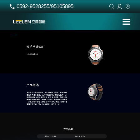
0592-9528255/95105895



