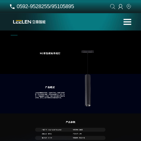
0592-9528255/95105895



