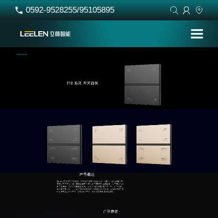
0592-9528255/95105895



