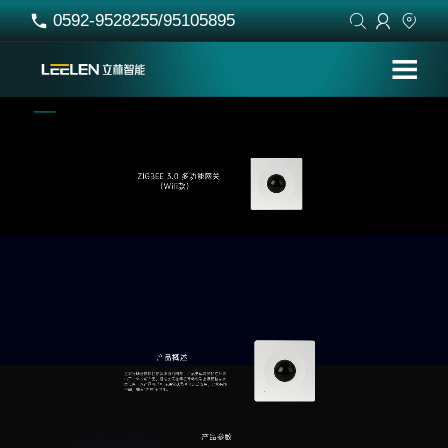
0592-9528255/95105895



