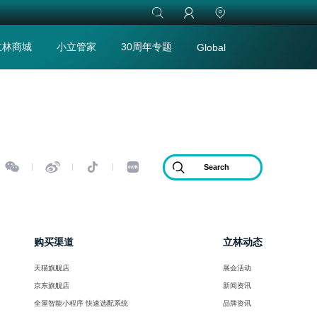



立林商城
小立管家
30周年专题
Global





购买渠道
立林动态
天猫旗舰店
展会活动
京东旗舰店
新闻资讯
全屋智能小程序 快速选配系统
品牌资讯