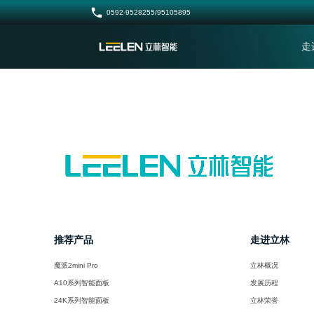

0592-9528255/95105895
走
推荐产品
走进立林
魔派2mini Pro
立林概况
A10系列智能面板
发展历程
24K系列智能面板
立林荣誉