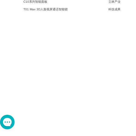
C10系列智能面板
立林产业
T01 Max 3D人脸视屏通话智能锁
科技成果