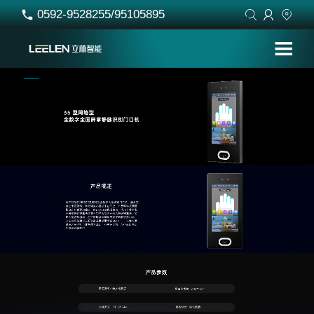
0592-9528255/95105895



