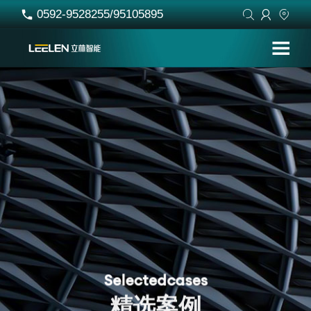
0592-9528255/95105895




S
e
l
e
c
t
e
d
c
a
s
e
s
精
选
案
例