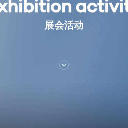
x
h
i
b
i
t
i
o
n
a
c
t
i
v
i
展
会
活
动
