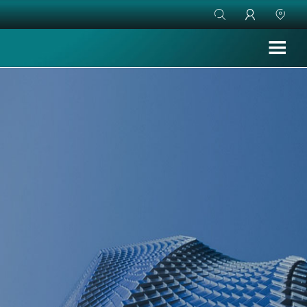


