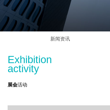
新闻资讯
E
x
h
i
b
i
t
i
o
n
a
c
t
i
v
i
t
y
展会
活动