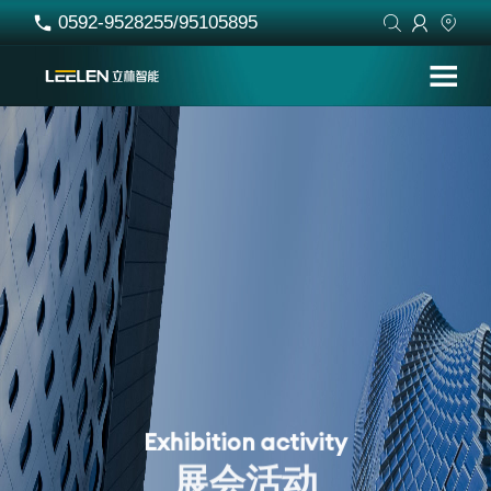
0592-9528255/95105895




E
x
h
i
b
i
t
i
o
n
a
c
t
i
v
i
t
y
展
会
活
动