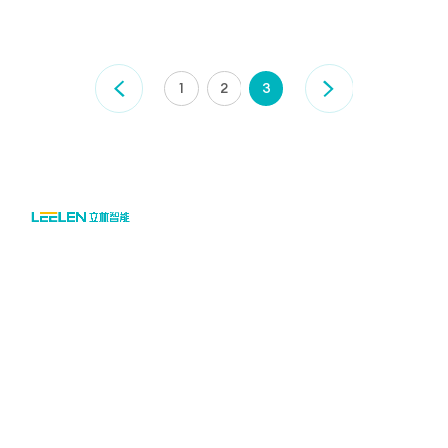
1
2
3

