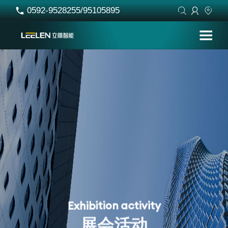
0592-9528255/95105895




i
t
i
o
n
a
c
t
i
v
i
t
y
E
x
h
i
b
展
会
活
动