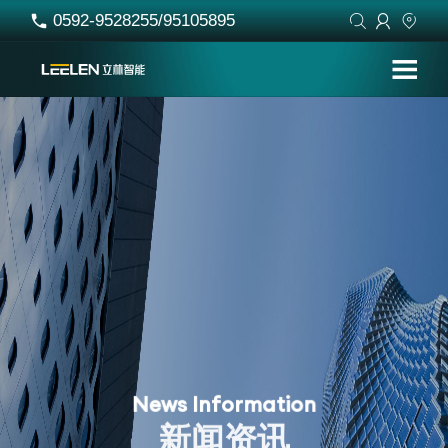
0592-9528255/95105895




N
e
w
s
I
n
f
o
r
m
a
t
i
o
n
新
闻
资
讯