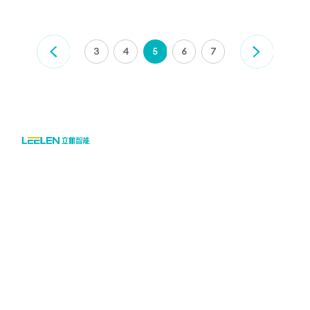
3
4
5
6
7

