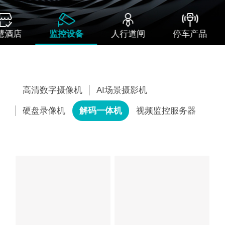




慧酒店
监控设备
人行道闸
停车产品
高清数字摄像机
AI场景摄影机
硬盘录像机
解码一体机
视频监控服务器