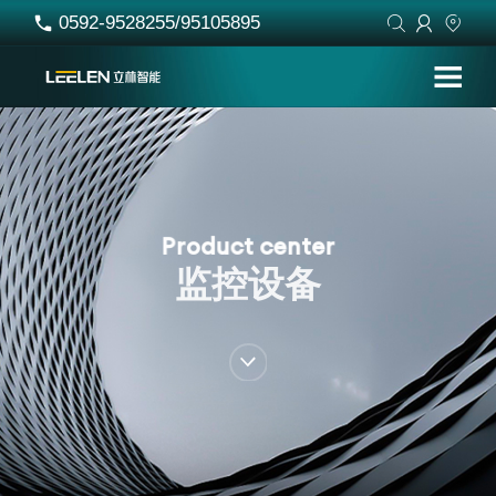
0592-9528255/95105895




P
r
o
d
u
c
t
c
e
n
t
e
r
监
控
设
备
